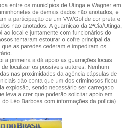
da entre os municípios de Utinga e Wagner em
caminhonetes de demais dados não anotados, e
am a participação de um VW/Gol de cor preta e
dos não anotados. A guarnição da 2ªCia/Utinga,
ao local e juntamente com funcionários do
osos tentaram estourar o cofre principal da
rte que as paredes cederam e impediram os
rário.
 a primeira a dá apoio as guarnições locais
 de localizar os possíveis autores. Nenhum
tradas nas proximidades da agência cápsulas de
iniciais dão conta que um dos criminosos ficou
 da explosão, sendo necessário ser carregado
e leva a crer que poderão solicitar apoio em
g do Léo Barbosa com informações da polícia)