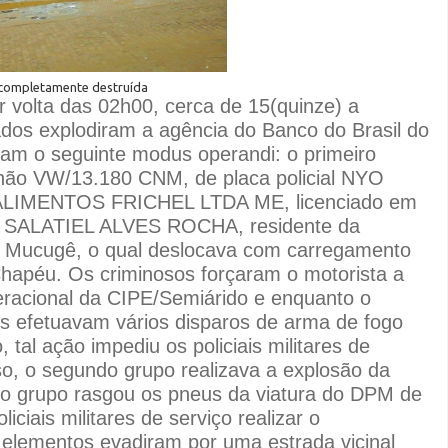
 completamente destruída
 volta das 02h00, cerca de 15(quinze) a
dos explodiram a agência do Banco do Brasil do
aram o seguinte modus operandi: o primeiro
nhão VW/13.180 CNM, de placa policial NYO
ALIMENTOS FRICHEL LTDA ME, licenciado em
or SALATIEL ALVES ROCHA, residente da
e Mucugê, o qual deslocava com carregamento
hapéu. Os criminosos forçaram o motorista a
eracional da CIPE/Semiárido e enquanto o
es efetuavam vários disparos de arma de fogo
 tal ação impediu os policiais militares de
so, o segundo grupo realizava a explosão da
ro grupo rasgou os pneus da viatura do DPM de
iciais militares de serviço realizar o
elementos evadiram por uma estrada vicinal