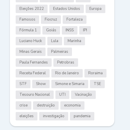
Eleições 2022
Estados Unidos
Europa
Famosos
Fiocruz
Fortaleza
Fórmula 1
Goiás
INSS
IPI
Luciano Huck
Lula
Marinha
Minas Gerais
Palmeiras
Paula Fernandes
Petrobras
Receita Federal
Rio de Janeiro
Roraima
STF
Show
Simone e Simaria
TSE
Tesouro Nacional
UTI
Vacinação
crise
destruição
economia
eleições
investigação
pandemia