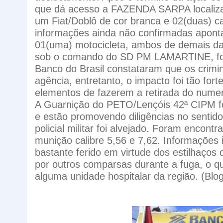
que dá acesso a FAZENDA SARPA localiza
um Fiat/Doblô de cor branca e 02(duas) 
informações ainda não confirmadas apont
01(uma) motocicleta, ambos de demais da
sob o comando do SD PM LAMARTINE, foi 
Banco do Brasil constataram que os crimin
agência, entretanto, o impacto foi tão fo
elementos de fazerem a retirada do nume
A Guarnição do PETO/Lençóis 42ª CIPM foi
e estão promovendo diligências no sentido
policial militar foi alvejado. Foram encon
munição calibre 5,56 e 7,62. Informações 
bastante ferido em virtude dos estilhaços
por outros comparsas durante a fuga, o qu
alguma unidade hospitalar da região. (Blo