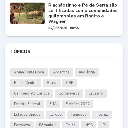
Riachãozinho e Pé de Serra são
certificadas como comunidades
quilombolas em Bonito e
Wagner
04/08/2026 - 08:56
TÓPICOS
Arena Fonte Nova
Argentina
Audiência
Banco Central
Brasil
CBF
Campeonato Carioca
Coronavírus
Cruzeiro
Distrito Federal
EUA
Eleições 2022
Estados Unidos
Europa
Famosos
Fiocruz
Fortaleza
Fórmula 1
Goiás
INSS
IPI