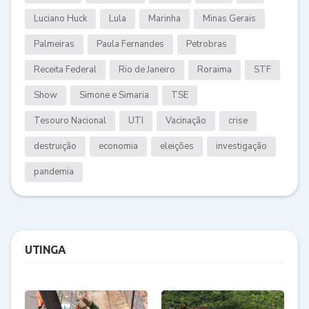
Luciano Huck
Lula
Marinha
Minas Gerais
Palmeiras
Paula Fernandes
Petrobras
Receita Federal
Rio de Janeiro
Roraima
STF
Show
Simone e Simaria
TSE
Tesouro Nacional
UTI
Vacinação
crise
destruição
economia
eleições
investigação
pandemia
UTINGA