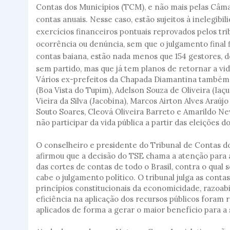
Contas dos Municípios (TCM), e não mais pelas Câma
contas anuais. Nesse caso, estão sujeitos à inelegib
exercícios financeiros pontuais reprovados pelos tr
ocorrência ou denúncia, sem que o julgamento final 
contas baiana, estão nada menos que 154 gestores, d
sem partido, mas que já tem planos de retornar a vid
Vários ex-prefeitos da Chapada Diamantina também
(Boa Vista do Tupim), Adelson Souza de Oliveira (Iaçu
Vieira da Silva (Jacobina), Marcos Airton Alves Araú
Souto Soares, Cleová Oliveira Barreto e Amarildo N
não participar da vida pública a partir das eleições 
O conselheiro e presidente do Tribunal de Contas d
afirmou que a decisão do TSE chama a atenção para 
das cortes de contas de todo o Brasil, contra o qual
cabe o julgamento político. O tribunal julga as conta
princípios constitucionais da economicidade, razoabi
eficiência na aplicação dos recursos públicos foram r
aplicados de forma a gerar o maior benefício para a 