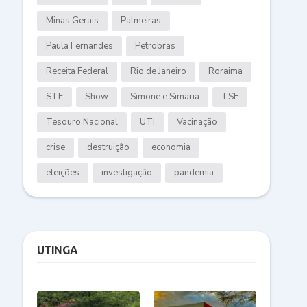
Minas Gerais
Palmeiras
Paula Fernandes
Petrobras
Receita Federal
Rio de Janeiro
Roraima
STF
Show
Simone e Simaria
TSE
Tesouro Nacional
UTI
Vacinação
crise
destruição
economia
eleições
investigação
pandemia
UTINGA