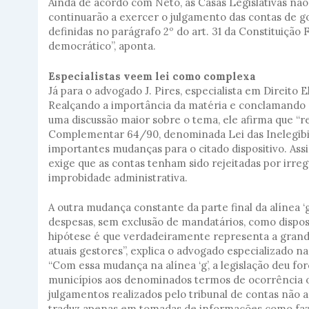
Ainda de acordo com Neto, as Casas Legislativas não
continuarão a exercer o julgamento das contas de go
definidas no parágrafo 2º do art. 31 da Constituição
democrático”, aponta.
Especialistas veem lei como complexa
Já para o advogado J. Pires, especialista em Direito 
Realçando a importância da matéria e conclamando
uma discussão maior sobre o tema, ele afirma que “r
Complementar 64/90, denominada Lei das Inelegibilid
importantes mudanças para o citado dispositivo. Assim,
exige que as contas tenham sido rejeitadas por irreg
improbidade administrativa.
A outra mudança constante da parte final da alínea ‘g
despesas, sem exclusão de mandatários, como disposto 
hipótese é que verdadeiramente representa a grand
atuais gestores”, explica o advogado especializado na 
“Com essa mudança na alínea ‘g’, a legislação deu fo
municípios aos denominados termos de ocorrência o
julgamentos realizados pelo tribunal de contas não 
traduz apenas em tomadas de informações como faz