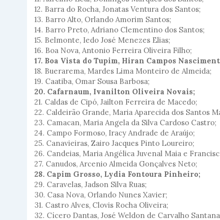
12. Barra do Rocha, Jonatas Ventura dos Santos;
13. Barro Alto, Orlando Amorim Santos;
14. Barro Preto, Adriano Clementino dos Santos;
15. Belmonte, Iedo José Menezes Elias;
16. Boa Nova, Antonio Ferreira Oliveira Filho;
17. Boa Vista do Tupim, Hiran Campos Nasciment
18. Buerarema, Mardes Lima Monteiro de Almeida;
19. Caatiba, Omar Sousa Barbosa;
20. Cafarnaum, Ivanilton Oliveira Novais;
21. Caldas de Cipó, Jailton Ferreira de Macedo;
22. Caldeirão Grande, Maria Aparecida dos Santos Mar
23. Camacan, Maria Angela da Silva Cardoso Castro;
24. Campo Formoso, Iracy Andrade de Araújo;
25. Canavieiras, Zairo Jacques Pinto Loureiro;
26. Candeias, Maria Angélica Juvenal Maia e Francisc
27. Canudos, Arcenio Almeida Gonçalves Neto;
28. Capim Grosso, Lydia Fontoura Pinheiro;
29. Caravelas, Jadson Silva Ruas;
30. Casa Nova, Orlando Nunes Xavier;
31. Castro Alves, Clovis Rocha Oliveira;
32. Cícero Dantas, José Weldon de Carvalho Santana