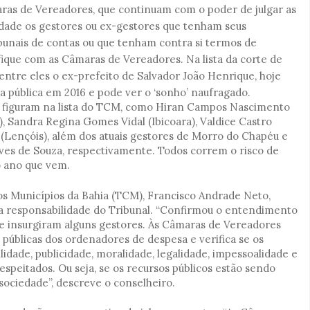
ras de Vereadores, que continuam com o poder de julgar as
ilidade os gestores ou ex-gestores que tenham seus
ibunais de contas ou que tenham contra si termos de
fique com as Câmaras de Vereadores. Na lista da corte de
entre eles o ex-prefeito de Salvador João Henrique, hoje
a pública em 2016 e pode ver o ‘sonho’ naufragado.
 figuram na lista do TCM, como Hiran Campos Nascimento
), Sandra Regina Gomes Vidal (Ibicoara), Valdice Castro
jo (Lençóis), além dos atuais gestores de Morro do Chapéu e
eves de Souza, respectivamente. Todos correm o risco de
do ano que vem.
os Municípios da Bahia (TCM), Francisco Andrade Neto,
a responsabilidade do Tribunal. “Confirmou o entendimento
 se insurgiram alguns gestores. Às Câmaras de Vereadores
s públicas dos ordenadores de despesa e verifica se os
lidade, publicidade, moralidade, legalidade, impessoalidade e
espeitados. Ou seja, se os recursos públicos estão sendo
sociedade”, descreve o conselheiro.