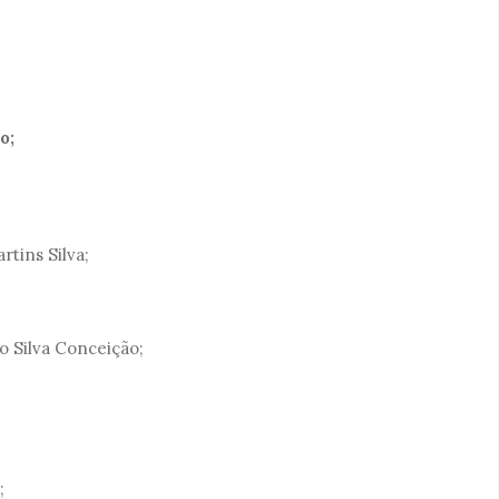
o;
tins Silva;
o Silva Conceição;
;