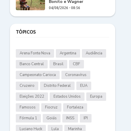
Bonito e Wagner
04/08/2026 - 08:56
TÓPICOS
Arena Fonte Nova
Argentina
Audiência
Banco Central
Brasil
CBF
Campeonato Carioca
Coronavírus
Cruzeiro
Distrito Federal
EUA
Eleições 2022
Estados Unidos
Europa
Famosos
Fiocruz
Fortaleza
Fórmula 1
Goiás
INSS
IPI
Luciano Huck
Lula
Marinha