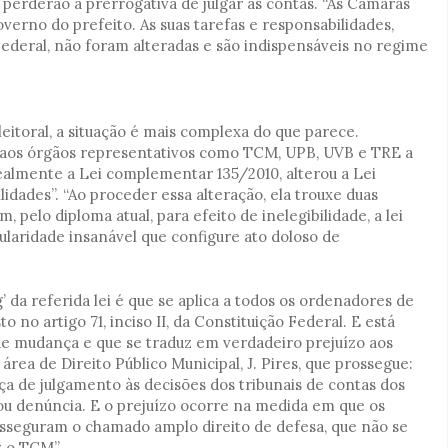
 perderão a prerrogativa de julgar as contas. “As Câmaras
verno do prefeito. As suas tarefas e responsabilidades,
 Federal, não foram alteradas e são indispensáveis no regime
Eleitoral, a situação é mais complexa do que parece.
 aos órgãos representativos como TCM, UPB, UVB e TRE a
ealmente a Lei complementar 135/2010, alterou a Lei
ades”. “Ao proceder essa alteração, ela trouxe duas
 pelo diploma atual, para efeito de inelegibilidade, a lei
ularidade insanável que configure ato doloso de
’ da referida lei é que se aplica a todos os ordenadores de
no artigo 71, inciso II, da Constituição Federal. E está
e mudança e que se traduz em verdadeiro prejuízo aos
área de Direito Público Municipal, J. Pires, que prossegue:
rça de julgamento às decisões dos tribunais de contas dos
u denúncia. E o prejuízo ocorre na medida em que os
asseguram o chamado amplo direito de defesa, que não se
 o TCM”.