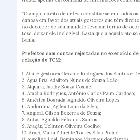
“O amplo direito de defesa constitui-se em todos os 
danosa em favor dos atuais gestores que têm direito
no decorrer do seu mandato teve um termo de ocor
tese, deixar ele inelegível. Basta que a aquele ato
Bahia.
Prefeitos com contas rejeitadas no exercício de 
relação do TCM:
1. Abaré gestores Geraldo Rodrigues dos Santos e Deli
2. Água Fria, Adailton Nunes de Souza Leão;
3. Aiquara, Jutahy Souza Cosme;
4. Amélia Rodrigues, Antônio Carlos Paim Cardoso;
5. América Dourada, Agnaldo Oliveira Lopes;
6. Andorinha, Agileu Lima da Silva;
7. Angical, Gilson Bezerra de Souza;
8. Antas, Agnaldo Félix dos Santos;
9. Araçás, Uelinton Oliveira Coelho;
10. Araci, Maria Edneide Torres Silva Pinho;
11. Aurelino Leal, Domingos Marques dos Santos;