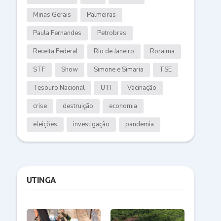
Minas Gerais
Palmeiras
Paula Fernandes
Petrobras
Receita Federal
Rio de Janeiro
Roraima
STF
Show
Simone e Simaria
TSE
Tesouro Nacional
UTI
Vacinação
crise
destruição
economia
eleições
investigação
pandemia
UTINGA