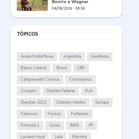
Bonito e Wagner
04/08/2026 - 08:56
TÓPICOS
Arena Fonte Nova
Argentina
Audiência
Banco Central
Brasil
CBF
Campeonato Carioca
Coronavírus
Cruzeiro
Distrito Federal
EUA
Eleições 2022
Estados Unidos
Europa
Famosos
Fiocruz
Fortaleza
Fórmula 1
Goiás
INSS
IPI
Luciano Huck
Lula
Marinha