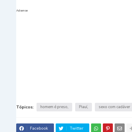
Adsense
Tópicos:
homem é preso
Piauí
sexo com cadáver
Facebook
Twitter