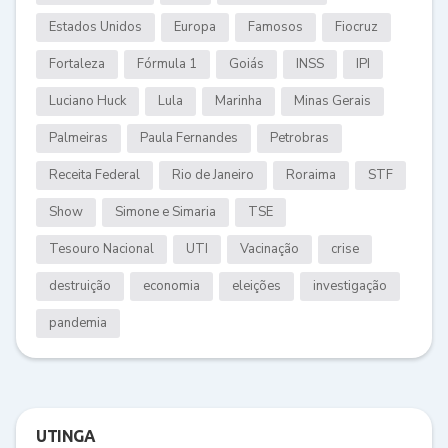
Estados Unidos
Europa
Famosos
Fiocruz
Fortaleza
Fórmula 1
Goiás
INSS
IPI
Luciano Huck
Lula
Marinha
Minas Gerais
Palmeiras
Paula Fernandes
Petrobras
Receita Federal
Rio de Janeiro
Roraima
STF
Show
Simone e Simaria
TSE
Tesouro Nacional
UTI
Vacinação
crise
destruição
economia
eleições
investigação
pandemia
UTINGA