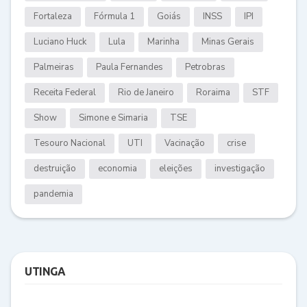
Fortaleza
Fórmula 1
Goiás
INSS
IPI
Luciano Huck
Lula
Marinha
Minas Gerais
Palmeiras
Paula Fernandes
Petrobras
Receita Federal
Rio de Janeiro
Roraima
STF
Show
Simone e Simaria
TSE
Tesouro Nacional
UTI
Vacinação
crise
destruição
economia
eleições
investigação
pandemia
UTINGA