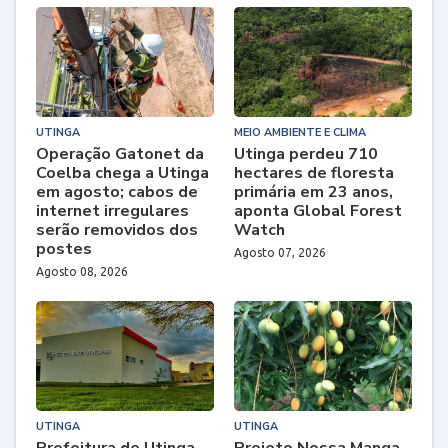
UTINGA
MEIO AMBIENTE E CLIMA
Operação Gatonet da
Utinga perdeu 710
Coelba chega a Utinga
hectares de floresta
em agosto; cabos de
primária em 23 anos,
internet irregulares
aponta Global Forest
serão removidos dos
Watch
postes
Agosto 07, 2026
Agosto 08, 2026
UTINGA
UTINGA
Prefeitura de Utinga
Projeto Nossa Manga