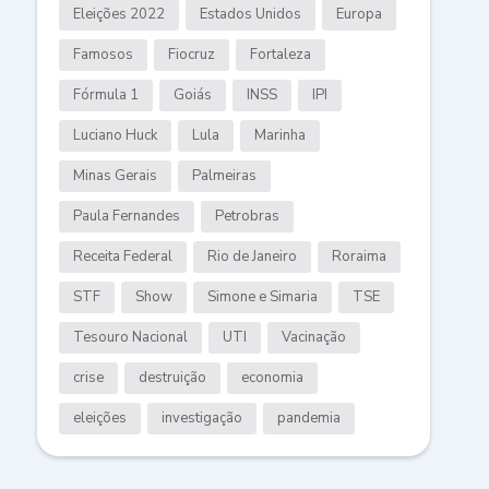
Eleições 2022
Estados Unidos
Europa
Famosos
Fiocruz
Fortaleza
Fórmula 1
Goiás
INSS
IPI
Luciano Huck
Lula
Marinha
Minas Gerais
Palmeiras
Paula Fernandes
Petrobras
Receita Federal
Rio de Janeiro
Roraima
STF
Show
Simone e Simaria
TSE
Tesouro Nacional
UTI
Vacinação
crise
destruição
economia
eleições
investigação
pandemia