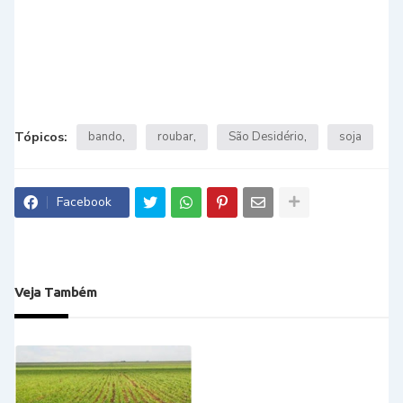
Tópicos:
bando
roubar
São Desidério
soja
Facebook
Veja Também