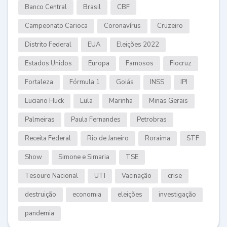
Banco Central
Brasil
CBF
Campeonato Carioca
Coronavírus
Cruzeiro
Distrito Federal
EUA
Eleições 2022
Estados Unidos
Europa
Famosos
Fiocruz
Fortaleza
Fórmula 1
Goiás
INSS
IPI
Luciano Huck
Lula
Marinha
Minas Gerais
Palmeiras
Paula Fernandes
Petrobras
Receita Federal
Rio de Janeiro
Roraima
STF
Show
Simone e Simaria
TSE
Tesouro Nacional
UTI
Vacinação
crise
destruição
economia
eleições
investigação
pandemia