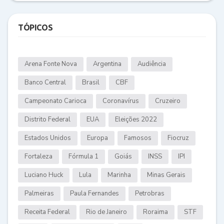
TÓPICOS
Arena Fonte Nova
Argentina
Audiência
Banco Central
Brasil
CBF
Campeonato Carioca
Coronavírus
Cruzeiro
Distrito Federal
EUA
Eleições 2022
Estados Unidos
Europa
Famosos
Fiocruz
Fortaleza
Fórmula 1
Goiás
INSS
IPI
Luciano Huck
Lula
Marinha
Minas Gerais
Palmeiras
Paula Fernandes
Petrobras
Receita Federal
Rio de Janeiro
Roraima
STF