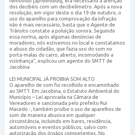
removido [apreendido], era necessário a aferição
dos decibéis com um decibelímetro. Após a nova
resolução, em vigor deste o dia 19 de outubro, o
uso do aparelho para comprovação da infração
não é mais necessário, basta que o Agente de
Trânsito constate a poluição sonora. Seguindo
essa norma, após algumas denúncias de
moradores, nós estivemos no local e constatamos
o abuso do cidadão, que fazia uso do som no
porta-malas do carro, aberto, incomodando a
vizinhança”, explicou um agente do SMTT de
Jacobina
LEI MUNICIPAL JÁ PROIBIA SOM ALTO
O aparelho de som foi recolhido e encaminhado
ao SMTT. Em Jacobina, o Estatuto Ambiental do
Município – Lei aprovada na Câmara de
Vereadores e sancionada pelo prefeito Rui
Macedo -, também proíbe o uso de aparelhos de
som de maneira abusiva em qualquer
circunstância, incluindo em bares, residência,
automóveis e eventos públicos, salvo com
autorização dos órgãos competentes. No