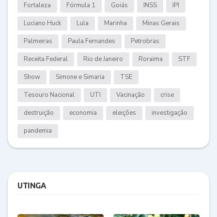
Fortaleza
Fórmula 1
Goiás
INSS
IPI
Luciano Huck
Lula
Marinha
Minas Gerais
Palmeiras
Paula Fernandes
Petrobras
Receita Federal
Rio de Janeiro
Roraima
STF
Show
Simone e Simaria
TSE
Tesouro Nacional
UTI
Vacinação
crise
destruição
economia
eleições
investigação
pandemia
UTINGA