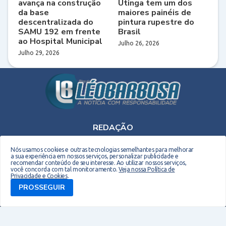
avança na construção
Utinga tem um dos
da base
maiores painéis de
descentralizada do
pintura rupestre do
SAMU 192 em frente
Brasil
ao Hospital Municipal
Julho 26, 2026
Julho 29, 2026
REDAÇÃO
Telefone: (75) 9 9990-2708 - E-mail: leobarbosaoriginal@gmail.com
Nós usamos cookies e outras tecnologias semelhantes para melhorar
a sua experiência em nossos serviços, personalizar publicidade e
recomendar conteúdo de seu interesse. Ao utilizar nossos serviços,
você concorda com tal monitoramento.
Veja nossa Política de
Privacidade e Cookies
.
PROSSEGUIR
Copyright © 2026 EM Webdesign. Todos os direitos reservados. Desenvolvido por -
Everton Meneses
Biografia do Site
Quem sou
Contato