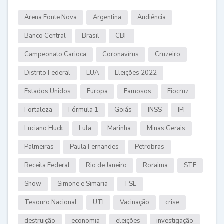
Arena Fonte Nova
Argentina
Audiência
Banco Central
Brasil
CBF
Campeonato Carioca
Coronavírus
Cruzeiro
Distrito Federal
EUA
Eleições 2022
Estados Unidos
Europa
Famosos
Fiocruz
Fortaleza
Fórmula 1
Goiás
INSS
IPI
Luciano Huck
Lula
Marinha
Minas Gerais
Palmeiras
Paula Fernandes
Petrobras
Receita Federal
Rio de Janeiro
Roraima
STF
Show
Simone e Simaria
TSE
Tesouro Nacional
UTI
Vacinação
crise
destruição
economia
eleições
investigação