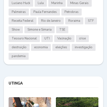
Luciano Huck
Lula
Marinha
Minas Gerais
Palmeiras
Paula Fernandes
Petrobras
Receita Federal
Rio de Janeiro
Roraima
STF
Show
Simone e Simaria
TSE
Tesouro Nacional
UTI
Vacinação
crise
destruição
economia
eleições
investigação
pandemia
UTINGA