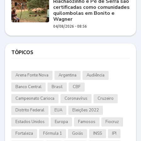
Riachãozinho e Pé de Serra são
certificadas como comunidades
quilombolas em Bonito e
Wagner
04/08/2026 - 08:56
TÓPICOS
Arena Fonte Nova
Argentina
Audiência
Banco Central
Brasil
CBF
Campeonato Carioca
Coronavírus
Cruzeiro
Distrito Federal
EUA
Eleições 2022
Estados Unidos
Europa
Famosos
Fiocruz
Fortaleza
Fórmula 1
Goiás
INSS
IPI