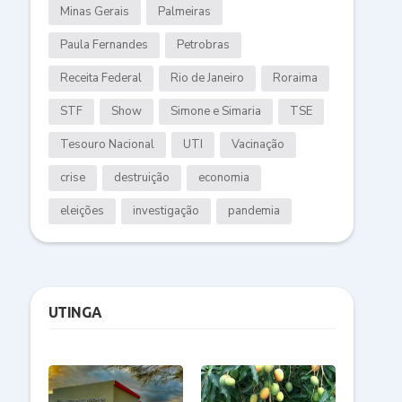
Minas Gerais
Palmeiras
Paula Fernandes
Petrobras
Receita Federal
Rio de Janeiro
Roraima
STF
Show
Simone e Simaria
TSE
Tesouro Nacional
UTI
Vacinação
crise
destruição
economia
eleições
investigação
pandemia
UTINGA