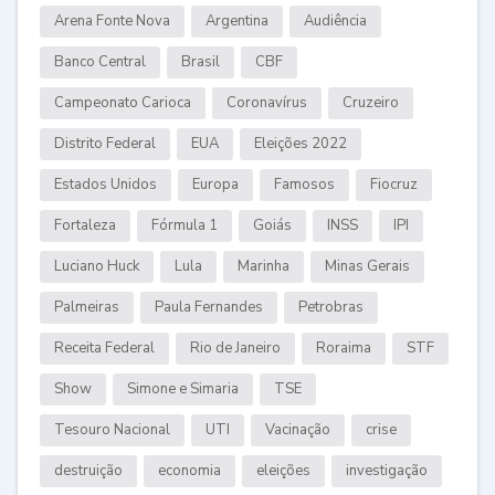
Arena Fonte Nova
Argentina
Audiência
Banco Central
Brasil
CBF
Campeonato Carioca
Coronavírus
Cruzeiro
Distrito Federal
EUA
Eleições 2022
Estados Unidos
Europa
Famosos
Fiocruz
Fortaleza
Fórmula 1
Goiás
INSS
IPI
Luciano Huck
Lula
Marinha
Minas Gerais
Palmeiras
Paula Fernandes
Petrobras
Receita Federal
Rio de Janeiro
Roraima
STF
Show
Simone e Simaria
TSE
Tesouro Nacional
UTI
Vacinação
crise
destruição
economia
eleições
investigação