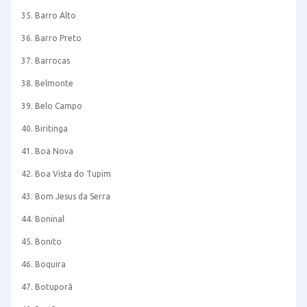
35. Barro Alto
36. Barro Preto
37. Barrocas
38. Belmonte
39. Belo Campo
40. Biritinga
41. Boa Nova
42. Boa Vista do Tupim
43. Bom Jesus da Serra
44. Boninal
45. Bonito
46. Boquira
47. Botuporã