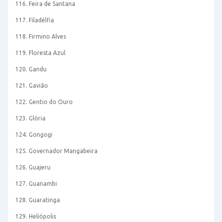
116. Feira de Santana
117. Filadélfia
118. Firmino Alves
119. Floresta Azul
120. Gandu
121. Gavião
122. Gentio do Ouro
123. Glória
124. Gongogi
125. Governador Mangabeira
126. Guajeru
127. Guanambi
128. Guaratinga
129. Heliópolis