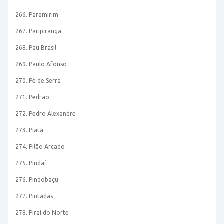
266. Paramirim
267. Paripiranga
268. Pau Brasil
269. Paulo Afonso
270. Pé de Serra
271. Pedrão
272. Pedro Alexandre
273. Piatã
274. Pilão Arcado
275. Pindaí
276. Pindobaçu
277. Pintadas
278. Piraí do Norte