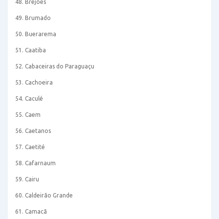
48. Brejões
49. Brumado
50. Buerarema
51. Caatiba
52. Cabaceiras do Paraguaçu
53. Cachoeira
54. Caculé
55. Caem
56. Caetanos
57. Caetité
58. Cafarnaum
59. Cairu
60. Caldeirão Grande
61. Camacã