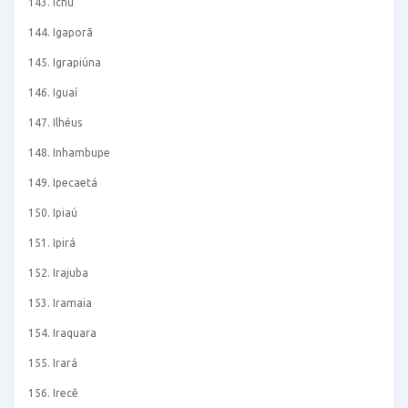
143. Ichu
144. Igaporã
145. Igrapiúna
146. Iguaí
147. Ilhéus
148. Inhambupe
149. Ipecaetá
150. Ipiaú
151. Ipirá
152. Irajuba
153. Iramaia
154. Iraquara
155. Irará
156. Irecê