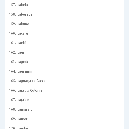
157. Itabela
158. Itaberaba
159. Itabuna
160. Itacaré
161. Itaetê
162. Itagi
163. Itagibá
164. Itagimirim
165. Itaguaçu da Bahia
166. Itaju do Colônia
167. Itajuípe
168. Itamaraju
169. Itamari
170. Itambé