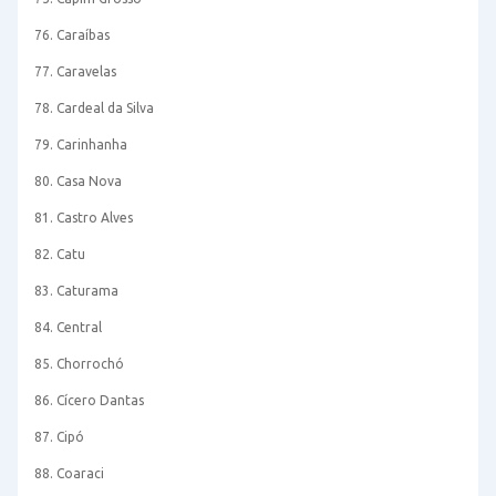
76. Caraíbas
77. Caravelas
78. Cardeal da Silva
79. Carinhanha
80. Casa Nova
81. Castro Alves
82. Catu
83. Caturama
84. Central
85. Chorrochó
86. Cícero Dantas
87. Cipó
88. Coaraci