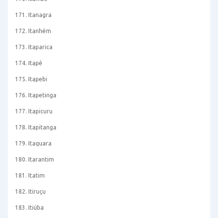
171. Itanagra
172. Itanhém
173. Itaparica
174. Itapé
175. Itapebi
176. Itapetinga
177. Itapicuru
178. Itapitanga
179. Itaquara
180. Itarantim
181. Itatim
182. Itiruçu
183. Itiúba