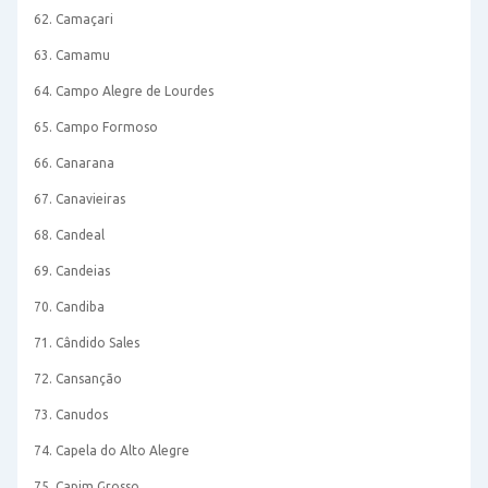
62. Camaçari
63. Camamu
64. Campo Alegre de Lourdes
65. Campo Formoso
66. Canarana
67. Canavieiras
68. Candeal
69. Candeias
70. Candiba
71. Cândido Sales
72. Cansanção
73. Canudos
74. Capela do Alto Alegre
75. Capim Grosso