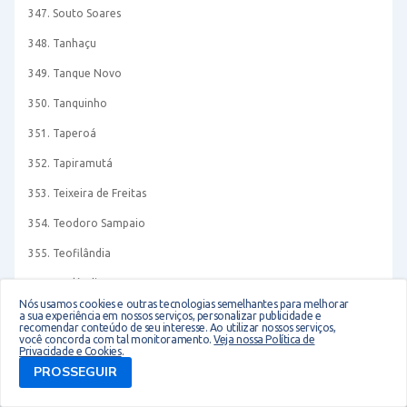
347. Souto Soares
348. Tanhaçu
349. Tanque Novo
350. Tanquinho
351. Taperoá
352. Tapiramutá
353. Teixeira de Freitas
354. Teodoro Sampaio
355. Teofilândia
356. Teolândia
Nós usamos cookies e outras tecnologias semelhantes para melhorar
357. Terra Nova
a sua experiência em nossos serviços, personalizar publicidade e
recomendar conteúdo de seu interesse. Ao utilizar nossos serviços,
você concorda com tal monitoramento.
Veja nossa Política de
358. Tremedal
Privacidade e Cookies
.
PROSSEGUIR
359. Tucano
360. Uauá