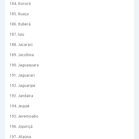
184. Itororó
185. Ituaçu
186. Ituberá
187. Iuiu
188. Jacaraci
189. Jacobina
190. Jaguaquara
191. Jaguarari
192. Jaguaripe
193. Jandaíra
194. Jequié
195. Jeremoabo
196. Jiquiriçá
197. Jitaúna