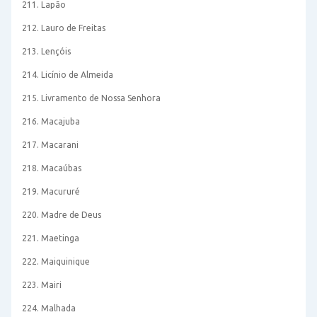
211. Lapão
212. Lauro de Freitas
213. Lençóis
214. Licínio de Almeida
215. Livramento de Nossa Senhora
216. Macajuba
217. Macarani
218. Macaúbas
219. Macururé
220. Madre de Deus
221. Maetinga
222. Maiquinique
223. Mairi
224. Malhada