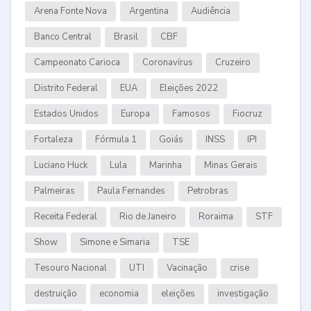
Arena Fonte Nova
Argentina
Audiência
Banco Central
Brasil
CBF
Campeonato Carioca
Coronavírus
Cruzeiro
Distrito Federal
EUA
Eleições 2022
Estados Unidos
Europa
Famosos
Fiocruz
Fortaleza
Fórmula 1
Goiás
INSS
IPI
Luciano Huck
Lula
Marinha
Minas Gerais
Palmeiras
Paula Fernandes
Petrobras
Receita Federal
Rio de Janeiro
Roraima
STF
Show
Simone e Simaria
TSE
Tesouro Nacional
UTI
Vacinação
crise
destruição
economia
eleições
investigação