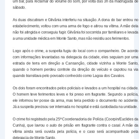
um bar, para reclamar do volume do som, por volta das 3h da madrugada de
sábado.
As duas discutiram e Gilvânia interferiu na situação. A dona do bar entrou no
estabelecimento, voltou com uma arma de fogo e atirou na vítima. A mãe dela
não foi atingida e conseguiu fugir. Gilvânia foi socorrida por familiares e levada
a uma unidade médica em Monte Santo, mas não resistiu aos ferimentos.
Logo após o crime, a suspeita fugiu do local com o companheiro. De acordo
com informações levantadas na delegacia da cidade, eles seguiam por uma
estrada de terra em direção a Cansanção, cidade vizinha a Monte Santo,
quando o homem perdeu controle da direção do veículo e capotou na via
quando transitava pelo povoado conhecido como Lagoa dos Cavalos.
Os dois foram encontrados pelos policiais e levados a um hospital na cidade.
O homem teve ferimentos leves e foi preso em flagrante. Segundo a polícia,
ele informou ter posse da arma, mas teria perdido o documento no acidente.
Já a suspeita precisou ser internada no hospital e está custodiada na unidade.
O crime foi registrado pela 25ª Coordenadoria de Polícia (Coorpin/Euclides da
Cunha), que lavrou o auto de prisão em flagrante contra o casal. A mãe da
vítima ainda será ouvida pela polícia, e o caso será acompanhado pela
delegacia de Monte Santo.