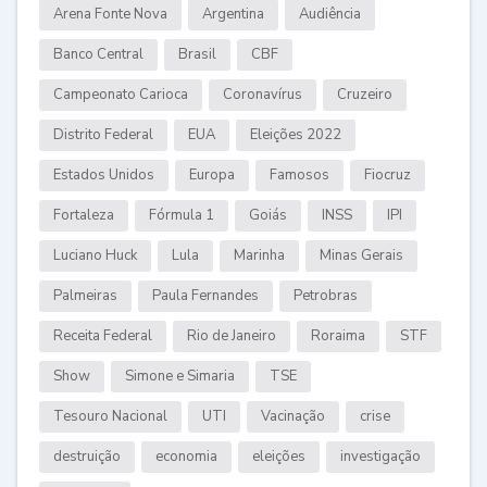
Arena Fonte Nova
Argentina
Audiência
Banco Central
Brasil
CBF
Campeonato Carioca
Coronavírus
Cruzeiro
Distrito Federal
EUA
Eleições 2022
Estados Unidos
Europa
Famosos
Fiocruz
Fortaleza
Fórmula 1
Goiás
INSS
IPI
Luciano Huck
Lula
Marinha
Minas Gerais
Palmeiras
Paula Fernandes
Petrobras
Receita Federal
Rio de Janeiro
Roraima
STF
Show
Simone e Simaria
TSE
Tesouro Nacional
UTI
Vacinação
crise
destruição
economia
eleições
investigação