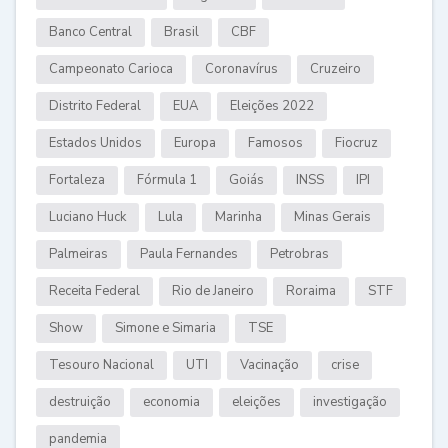
Banco Central
Brasil
CBF
Campeonato Carioca
Coronavírus
Cruzeiro
Distrito Federal
EUA
Eleições 2022
Estados Unidos
Europa
Famosos
Fiocruz
Fortaleza
Fórmula 1
Goiás
INSS
IPI
Luciano Huck
Lula
Marinha
Minas Gerais
Palmeiras
Paula Fernandes
Petrobras
Receita Federal
Rio de Janeiro
Roraima
STF
Show
Simone e Simaria
TSE
Tesouro Nacional
UTI
Vacinação
crise
destruição
economia
eleições
investigação
pandemia