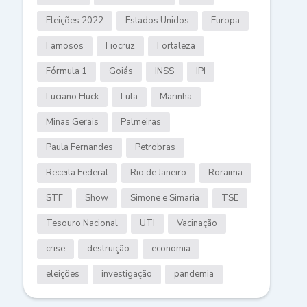
Eleições 2022
Estados Unidos
Europa
Famosos
Fiocruz
Fortaleza
Fórmula 1
Goiás
INSS
IPI
Luciano Huck
Lula
Marinha
Minas Gerais
Palmeiras
Paula Fernandes
Petrobras
Receita Federal
Rio de Janeiro
Roraima
STF
Show
Simone e Simaria
TSE
Tesouro Nacional
UTI
Vacinação
crise
destruição
economia
eleições
investigação
pandemia