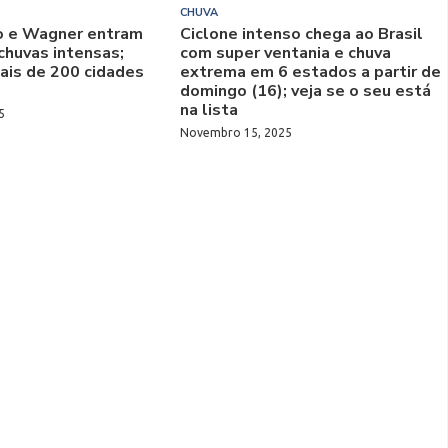
CHUVA
to e Wagner entram
Ciclone intenso chega ao Brasil
chuvas intensas;
com super ventania e chuva
mais de 200 cidades
extrema em 6 estados a partir de
domingo (16); veja se o seu está
na lista
5
Novembro 15, 2025