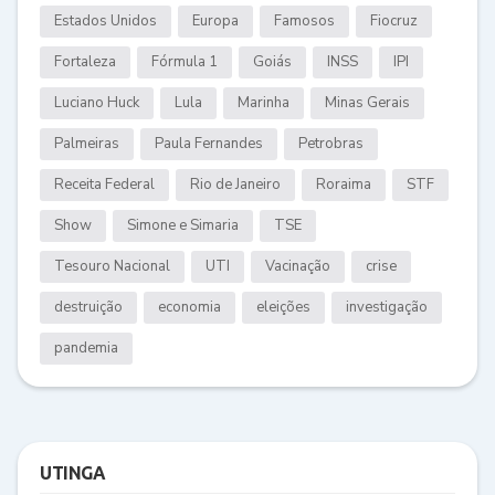
Estados Unidos
Europa
Famosos
Fiocruz
Fortaleza
Fórmula 1
Goiás
INSS
IPI
Luciano Huck
Lula
Marinha
Minas Gerais
Palmeiras
Paula Fernandes
Petrobras
Receita Federal
Rio de Janeiro
Roraima
STF
Show
Simone e Simaria
TSE
Tesouro Nacional
UTI
Vacinação
crise
destruição
economia
eleições
investigação
pandemia
UTINGA