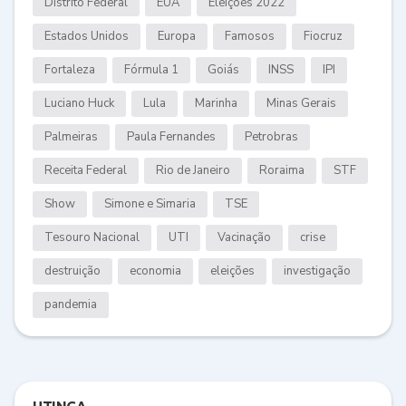
Distrito Federal
EUA
Eleições 2022
Estados Unidos
Europa
Famosos
Fiocruz
Fortaleza
Fórmula 1
Goiás
INSS
IPI
Luciano Huck
Lula
Marinha
Minas Gerais
Palmeiras
Paula Fernandes
Petrobras
Receita Federal
Rio de Janeiro
Roraima
STF
Show
Simone e Simaria
TSE
Tesouro Nacional
UTI
Vacinação
crise
destruição
economia
eleições
investigação
pandemia