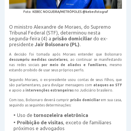
Foto: KEBEC NOGUEIRA/METRÓPOLES @kebecfotograf
O ministro Alexandre de Moraes, do Supremo
Tribunal Federal (STF), determinou nesta
segunda-feira (4) a
prisão domiciliar
do ex-
presidente
Jair Bolsonaro (PL)
.
A decisão foi tomada após Moraes entender que Bolsonaro
descumpriu medidas cautelares
, ao continuar se manifestando
nas redes sociais
por meio de aliados e familiares
, mesmo
estando proibido de usar seus próprios perfis.
Segundo Moraes, o ex-presidente usou contas de seus filhos, que
são parlamentares, para divulgar mensagens com
ataques ao STF
e apoio a
intervenções estrangeiras
no Judiciário brasileiro.
Com isso, Bolsonaro deverá cumprir
prisão domiciliar
em sua casa,
seguindo as seguintes determinações:
Uso de
tornozeleira eletrônica
Proibição de visitas
, exceto de familiares
próximos e advogados