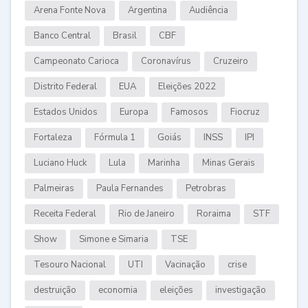
Arena Fonte Nova
Argentina
Audiência
Banco Central
Brasil
CBF
Campeonato Carioca
Coronavírus
Cruzeiro
Distrito Federal
EUA
Eleições 2022
Estados Unidos
Europa
Famosos
Fiocruz
Fortaleza
Fórmula 1
Goiás
INSS
IPI
Luciano Huck
Lula
Marinha
Minas Gerais
Palmeiras
Paula Fernandes
Petrobras
Receita Federal
Rio de Janeiro
Roraima
STF
Show
Simone e Simaria
TSE
Tesouro Nacional
UTI
Vacinação
crise
destruição
economia
eleições
investigação