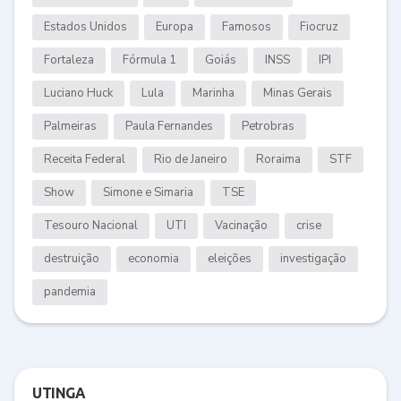
Estados Unidos
Europa
Famosos
Fiocruz
Fortaleza
Fórmula 1
Goiás
INSS
IPI
Luciano Huck
Lula
Marinha
Minas Gerais
Palmeiras
Paula Fernandes
Petrobras
Receita Federal
Rio de Janeiro
Roraima
STF
Show
Simone e Simaria
TSE
Tesouro Nacional
UTI
Vacinação
crise
destruição
economia
eleições
investigação
pandemia
UTINGA