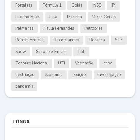
Fortaleza
Fórmula 1
Goiás
INSS
IPI
Luciano Huck
Lula
Marinha
Minas Gerais
Palmeiras
Paula Fernandes
Petrobras
Receita Federal
Rio de Janeiro
Roraima
STF
Show
Simone e Simaria
TSE
Tesouro Nacional
UTI
Vacinação
crise
destruição
economia
eleições
investigação
pandemia
UTINGA