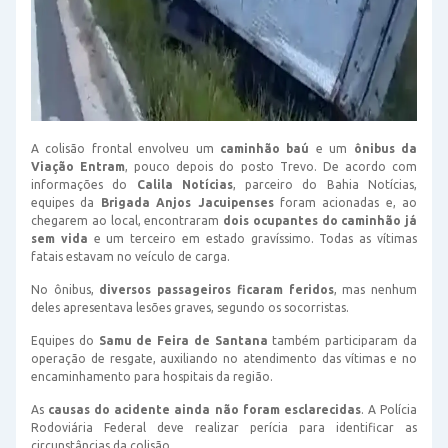
A colisão frontal envolveu um
caminhão baú
e um
ônibus da
Viação Entram
, pouco depois do posto Trevo. De acordo com
informações do
Calila Notícias
, parceiro do Bahia Notícias,
equipes da
Brigada Anjos Jacuipenses
foram acionadas e, ao
chegarem ao local, encontraram
dois ocupantes do caminhão já
sem vida
e um terceiro em estado gravíssimo. Todas as vítimas
fatais estavam no veículo de carga.
No ônibus,
diversos passageiros ficaram feridos
, mas nenhum
deles apresentava lesões graves, segundo os socorristas.
Equipes do
Samu de Feira de Santana
também participaram da
operação de resgate, auxiliando no atendimento das vítimas e no
encaminhamento para hospitais da região.
As
causas do acidente ainda não foram esclarecidas
. A Polícia
Rodoviária Federal deve realizar perícia para identificar as
circunstâncias da colisão.