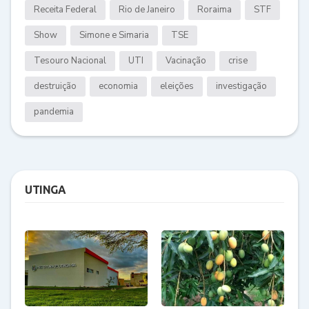
Receita Federal
Rio de Janeiro
Roraima
STF
Show
Simone e Simaria
TSE
Tesouro Nacional
UTI
Vacinação
crise
destruição
economia
eleições
investigação
pandemia
UTINGA