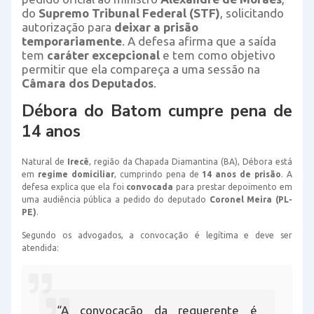
do
Supremo Tribunal Federal (STF)
, solicitando
autorização para
deixar a prisão
temporariamente
. A defesa afirma que a saída
tem
caráter excepcional
e tem como objetivo
permitir que ela compareça a uma sessão na
Câmara dos Deputados
.
Débora do Batom cumpre pena de
14 anos
Natural de
Irecê
, região da Chapada Diamantina (BA), Débora está
em
regime domiciliar
, cumprindo pena de
14 anos de prisão
. A
defesa explica que ela foi
convocada
para prestar depoimento em
uma audiência pública a pedido do deputado
Coronel Meira (PL-
PE)
.
Segundo os advogados, a convocação é legítima e deve ser
atendida:
“A convocação da requerente é