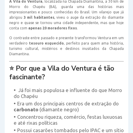
A Vila do Ventura
, localizada na Chapada Diamantina, a 30 km de
Morro do Chapéu (BA), guarda uma das histórias mais
impressionantes e pouco conhecidas do Brasil. Um vilarejo que já
abrigou
3 mil habitantes
, viveu o auge da extração do diamante
negro e quase se tornou uma cidade independente, mas que hoje
conta com
apenas 20 moradores fixos
.
O contraste entre passado e presente transformou Ventura em um
verdadeiro
tesouro esquecido
, perfeito para quem ama história,
turismo cultural, mistérios e destinos inusitados da Chapada
Diamantina.
⭐
Por que a Vila do Ventura é tão
fascinante?
Já foi mais populosa e influente do que Morro
do Chapéu
Era um dos principais centros de extração do
carbonato
(diamante negro)
Concentrou riqueza, comércio, festas luxuosas
e até rixas políticas
Possui casarões tombados pelo IPAC e um sítio