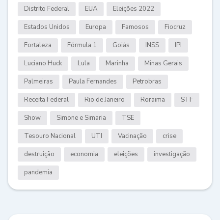
Distrito Federal
EUA
Eleições 2022
Estados Unidos
Europa
Famosos
Fiocruz
Fortaleza
Fórmula 1
Goiás
INSS
IPI
Luciano Huck
Lula
Marinha
Minas Gerais
Palmeiras
Paula Fernandes
Petrobras
Receita Federal
Rio de Janeiro
Roraima
STF
Show
Simone e Simaria
TSE
Tesouro Nacional
UTI
Vacinação
crise
destruição
economia
eleições
investigação
pandemia