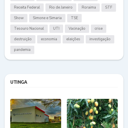
Receita Federal
Rio de Janeiro
Roraima
STF
Show
Simone e Simaria
TSE
Tesouro Nacional
UTI
Vacinação
crise
destruição
economia
eleições
investigação
pandemia
UTINGA