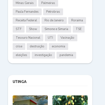
Minas Gerais
Palmeiras
Paula Fernandes
Petrobras
Receita Federal
Rio de Janeiro
Roraima
STF
Show
Simone e Simaria
TSE
Tesouro Nacional
UTI
Vacinação
crise
destruição
economia
eleições
investigação
pandemia
UTINGA