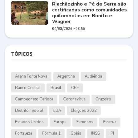
Riachãozinho e Pé de Serra são
certificadas como comunidades
quilombolas em Bonito e
Wagner
04/08/2026 - 08:56
TÓPICOS
Arena Fonte Nova
Argentina
Audiência
Banco Central
Brasil
CBF
Campeonato Carioca
Coronavírus
Cruzeiro
Distrito Federal
EUA
Eleições 2022
Estados Unidos
Europa
Famosos
Fiocruz
Fortaleza
Fórmula 1
Goiás
INSS
IPI