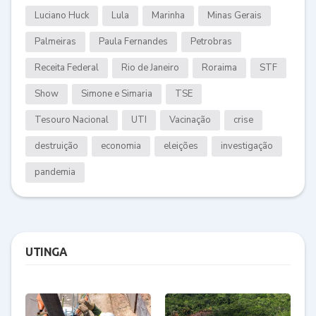
Luciano Huck
Lula
Marinha
Minas Gerais
Palmeiras
Paula Fernandes
Petrobras
Receita Federal
Rio de Janeiro
Roraima
STF
Show
Simone e Simaria
TSE
Tesouro Nacional
UTI
Vacinação
crise
destruição
economia
eleições
investigação
pandemia
UTINGA