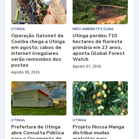
UTINGA
MEIO AMBIENTE E CLIMA
Operação Gatonet da
Utinga perdeu 710
Coelba chega a Utinga
hectares de floresta
em agosto; cabos de
primária em 23 anos,
internet irregulares
aponta Global Forest
serão removidos dos
Watch
postes
Agosto 07, 2026
Agosto 08, 2026
UTINGA
UTINGA
Prefeitura de Utinga
Projeto Nossa Manga
abre Consulta Pública
distribui mudas
para o Orçamento de
gratuitas para