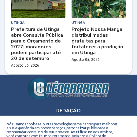
UTINGA
UTINGA
Prefeitura de Utinga
Projeto Nossa Manga
abre Consulta Pública
distribui mudas
para o Orçamento de
gratuitas para
2027; moradores
fortalecer a produção
podem participar até
em Utinga
20 de setembro
Agosto 05, 2026
Agosto 06, 2026
REDAÇÃO
Telefone: (75) 9 9990-2708 - E-mail: leobarbosaoriginal@gmail.com
Nós usamos cookies e outras tecnologias semelhantes para melhorar
a sua experiência em nossos serviços, personalizar publicidade e
recomendar conteúdo de seu interesse. Ao utilizar nossos serviços,
você concorda com tal monitoramento.
Veja nossa Política de