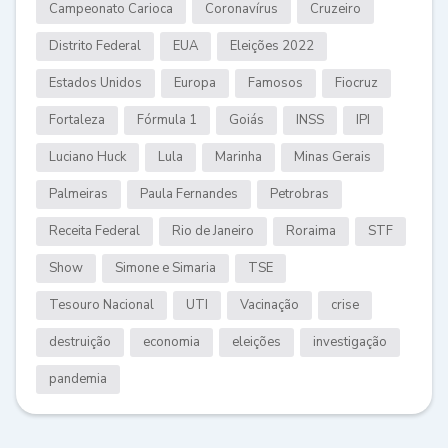
Campeonato Carioca
Coronavírus
Cruzeiro
Distrito Federal
EUA
Eleições 2022
Estados Unidos
Europa
Famosos
Fiocruz
Fortaleza
Fórmula 1
Goiás
INSS
IPI
Luciano Huck
Lula
Marinha
Minas Gerais
Palmeiras
Paula Fernandes
Petrobras
Receita Federal
Rio de Janeiro
Roraima
STF
Show
Simone e Simaria
TSE
Tesouro Nacional
UTI
Vacinação
crise
destruição
economia
eleições
investigação
pandemia