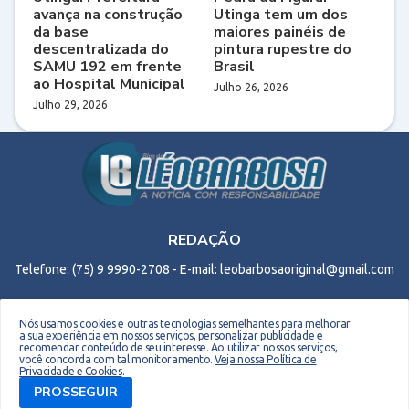
avança na construção
Utinga tem um dos
da base
maiores painéis de
descentralizada do
pintura rupestre do
SAMU 192 em frente
Brasil
ao Hospital Municipal
Julho 26, 2026
Julho 29, 2026
REDAÇÃO
Telefone: (75) 9 9990-2708 - E-mail: leobarbosaoriginal@gmail.com
Nós usamos cookies e outras tecnologias semelhantes para melhorar
a sua experiência em nossos serviços, personalizar publicidade e
recomendar conteúdo de seu interesse. Ao utilizar nossos serviços,
você concorda com tal monitoramento.
Veja nossa Política de
Copyright © 2026 EM Webdesign. Todos os direitos reservados. Desenvolvido por -
Privacidade e Cookies
.
Everton Meneses
PROSSEGUIR