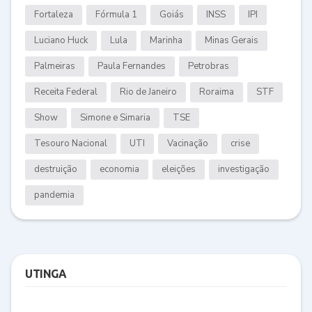
Fortaleza
Fórmula 1
Goiás
INSS
IPI
Luciano Huck
Lula
Marinha
Minas Gerais
Palmeiras
Paula Fernandes
Petrobras
Receita Federal
Rio de Janeiro
Roraima
STF
Show
Simone e Simaria
TSE
Tesouro Nacional
UTI
Vacinação
crise
destruição
economia
eleições
investigação
pandemia
UTINGA