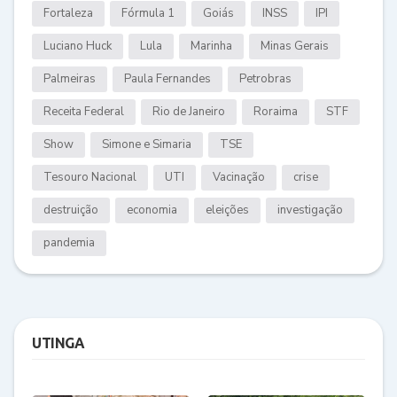
Fortaleza
Fórmula 1
Goiás
INSS
IPI
Luciano Huck
Lula
Marinha
Minas Gerais
Palmeiras
Paula Fernandes
Petrobras
Receita Federal
Rio de Janeiro
Roraima
STF
Show
Simone e Simaria
TSE
Tesouro Nacional
UTI
Vacinação
crise
destruição
economia
eleições
investigação
pandemia
UTINGA