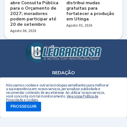
abre Consulta Pública
distribui mudas
para o Orçamento de
gratuitas para
2027; moradores
fortalecer a produção
podem participar até
em Utinga
20 de setembro
Agosto 05, 2026
Agosto 06, 2026
REDAÇÃO
Telefone: (75) 9 9990-2708 - E-mail: leobarbosaoriginal@gmail.com
Nós usamos cookies e outras tecnologias semelhantes para melhorar
a sua experiência em nossos serviços, personalizar publicidade e
recomendar conteúdo de seu interesse. Ao utilizar nossos serviços,
você concorda com tal monitoramento.
Veja nossa Política de
Privacidade e Cookies
.
PROSSEGUIR
Copyright © 2026 EM Webdesign. Todos os direitos reservados. Desenvolvido por -
Everton Meneses
Biografia do Site
Quem sou
Contato