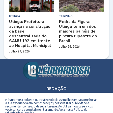
UTINGA
TURISMO
Utinga: Prefeitura
Pedra da Figura:
avança na construção
Utinga tem um dos
da base
maiores painéis de
descentralizada do
pintura rupestre do
SAMU 192 em frente
Brasil
ao Hospital Municipal
Julho 26, 2026
Julho 29, 2026
REDAÇÃO
Telefone: (75) 9 9990-2708 - E-mail: leobarbosaoriginal@gmail.com
Nós usamos cookies e outras tecnologias semelhantes para melhorar
a sua experiência em nossos serviços, personalizar publicidade e
recomendar conteúdo de seu interesse. Ao utilizar nossos serviços,
você concorda com tal monitoramento.
Veja nossa Política de
Privacidade e Cookies
.