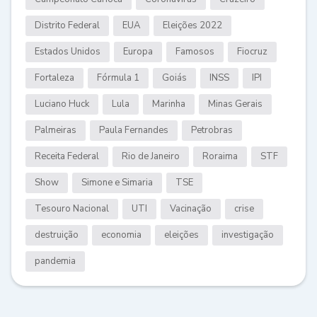
Distrito Federal
EUA
Eleições 2022
Estados Unidos
Europa
Famosos
Fiocruz
Fortaleza
Fórmula 1
Goiás
INSS
IPI
Luciano Huck
Lula
Marinha
Minas Gerais
Palmeiras
Paula Fernandes
Petrobras
Receita Federal
Rio de Janeiro
Roraima
STF
Show
Simone e Simaria
TSE
Tesouro Nacional
UTI
Vacinação
crise
destruição
economia
eleições
investigação
pandemia