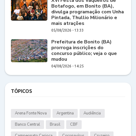
XVI Festa dos Vaqueiros de
Botafogo, em Bonito (BA),
divulga programação com Unha
Pintada, Thullio Milionário e
mais atrações
05/08/2026 - 13:33
Prefeitura de Bonito (BA)
prorroga inscrições do
concurso público; veja o que
mudou
04/08/2026 - 14:25
TÓPICOS
Arena Fonte Nova
Argentina
Audiência
Banco Central
Brasil
CBF
Campeonato Carioca
Coronavírus
Cruzeiro