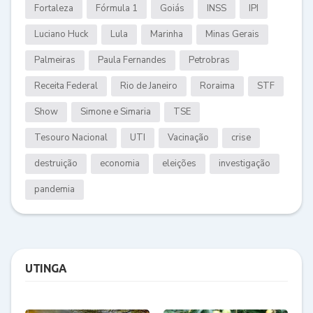
Fortaleza
Fórmula 1
Goiás
INSS
IPI
Luciano Huck
Lula
Marinha
Minas Gerais
Palmeiras
Paula Fernandes
Petrobras
Receita Federal
Rio de Janeiro
Roraima
STF
Show
Simone e Simaria
TSE
Tesouro Nacional
UTI
Vacinação
crise
destruição
economia
eleições
investigação
pandemia
UTINGA