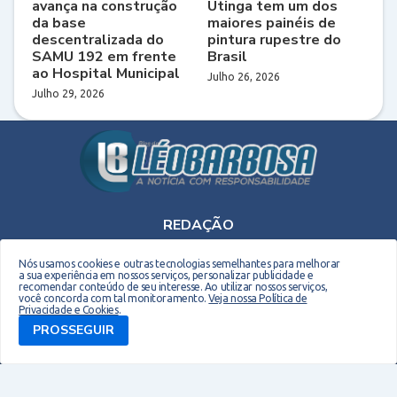
avança na construção
Utinga tem um dos
da base
maiores painéis de
descentralizada do
pintura rupestre do
SAMU 192 em frente
Brasil
ao Hospital Municipal
Julho 26, 2026
Julho 29, 2026
REDAÇÃO
Telefone: (75) 9 9990-2708 - E-mail: leobarbosaoriginal@gmail.com
Nós usamos cookies e outras tecnologias semelhantes para melhorar
a sua experiência em nossos serviços, personalizar publicidade e
recomendar conteúdo de seu interesse. Ao utilizar nossos serviços,
você concorda com tal monitoramento.
Veja nossa Política de
Privacidade e Cookies
.
PROSSEGUIR
Copyright © 2026 EM Webdesign. Todos os direitos reservados. Desenvolvido por -
Everton Meneses
Biografia do Site
Quem sou
Contato