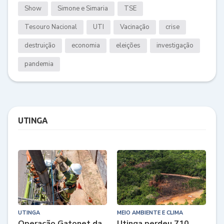
Show
Simone e Simaria
TSE
Tesouro Nacional
UTI
Vacinação
crise
destruição
economia
eleições
investigação
pandemia
UTINGA
UTINGA
MEIO AMBIENTE E CLIMA
Operação Gatonet da
Utinga perdeu 710