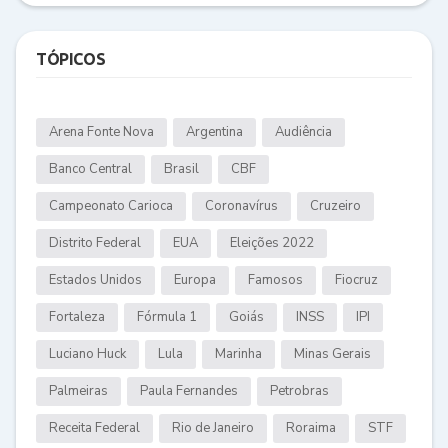
TÓPICOS
Arena Fonte Nova
Argentina
Audiência
Banco Central
Brasil
CBF
Campeonato Carioca
Coronavírus
Cruzeiro
Distrito Federal
EUA
Eleições 2022
Estados Unidos
Europa
Famosos
Fiocruz
Fortaleza
Fórmula 1
Goiás
INSS
IPI
Luciano Huck
Lula
Marinha
Minas Gerais
Palmeiras
Paula Fernandes
Petrobras
Receita Federal
Rio de Janeiro
Roraima
STF