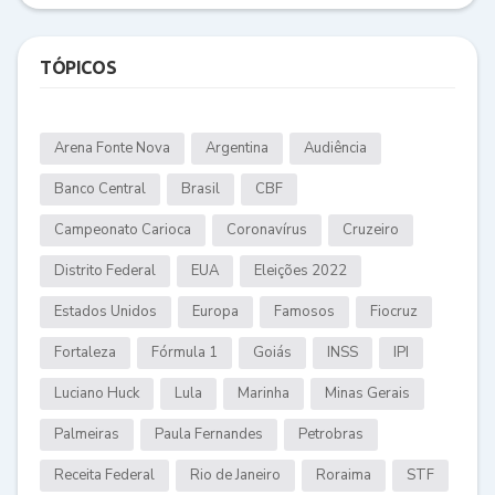
TÓPICOS
Arena Fonte Nova
Argentina
Audiência
Banco Central
Brasil
CBF
Campeonato Carioca
Coronavírus
Cruzeiro
Distrito Federal
EUA
Eleições 2022
Estados Unidos
Europa
Famosos
Fiocruz
Fortaleza
Fórmula 1
Goiás
INSS
IPI
Luciano Huck
Lula
Marinha
Minas Gerais
Palmeiras
Paula Fernandes
Petrobras
Receita Federal
Rio de Janeiro
Roraima
STF