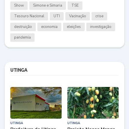
Show
Simone e Simaria
TSE
Tesouro Nacional
UTI
Vacinação
crise
destruição
economia
eleições
investigação
pandemia
UTINGA
UTINGA
UTINGA