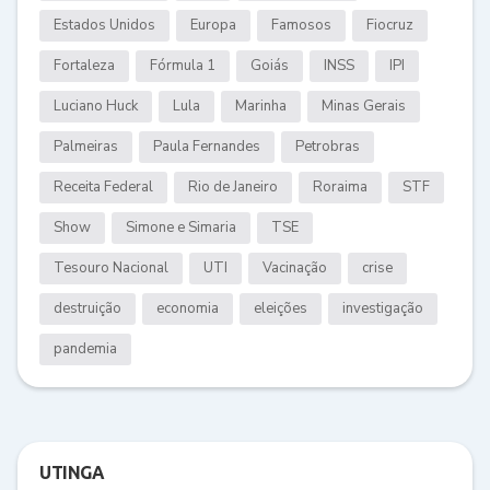
Estados Unidos
Europa
Famosos
Fiocruz
Fortaleza
Fórmula 1
Goiás
INSS
IPI
Luciano Huck
Lula
Marinha
Minas Gerais
Palmeiras
Paula Fernandes
Petrobras
Receita Federal
Rio de Janeiro
Roraima
STF
Show
Simone e Simaria
TSE
Tesouro Nacional
UTI
Vacinação
crise
destruição
economia
eleições
investigação
pandemia
UTINGA