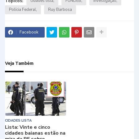
Tópicos:
cidades lista
FUNDEB
investigação
Polícia Federal
Ruy Barbosa
Facebook
Veja Também
CIDADES LISTA
Lista: Vinte e cinco
cidades baianas estão na
mira da PF sobre