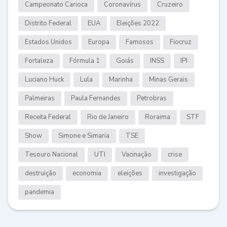
Campeonato Carioca
Coronavírus
Cruzeiro
Distrito Federal
EUA
Eleições 2022
Estados Unidos
Europa
Famosos
Fiocruz
Fortaleza
Fórmula 1
Goiás
INSS
IPI
Luciano Huck
Lula
Marinha
Minas Gerais
Palmeiras
Paula Fernandes
Petrobras
Receita Federal
Rio de Janeiro
Roraima
STF
Show
Simone e Simaria
TSE
Tesouro Nacional
UTI
Vacinação
crise
destruição
economia
eleições
investigação
pandemia