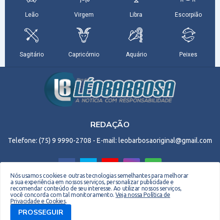
REDAÇÃO
Telefone: (75) 9 9990-2708 - E-mail: leobarbosaoriginal@gmail.com
Nós usamos cookies e outras tecnologias semelhantes para melhorar
a sua experiência em nossos serviços, personalizar publicidade e
recomendar conteúdo de seu interesse. Ao utilizar nossos serviços,
Copyright © 2026 EM Webdesign. Todos os direitos reservados. Desenvolvido por -
você concorda com tal monitoramento.
Veja nossa Política de
Privacidade e Cookies
.
Everton Meneses
PROSSEGUIR
Biografia do Site
Quem sou
Contato