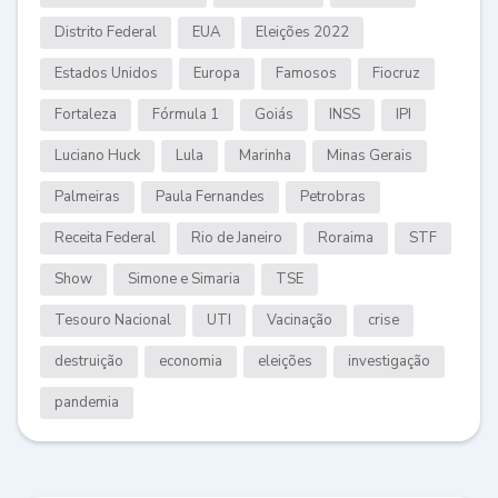
Distrito Federal
EUA
Eleições 2022
Estados Unidos
Europa
Famosos
Fiocruz
Fortaleza
Fórmula 1
Goiás
INSS
IPI
Luciano Huck
Lula
Marinha
Minas Gerais
Palmeiras
Paula Fernandes
Petrobras
Receita Federal
Rio de Janeiro
Roraima
STF
Show
Simone e Simaria
TSE
Tesouro Nacional
UTI
Vacinação
crise
destruição
economia
eleições
investigação
pandemia