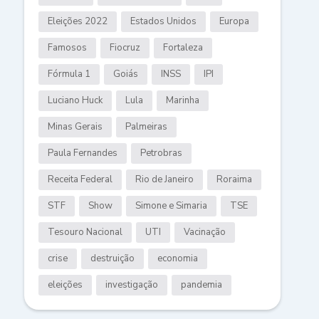
Eleições 2022
Estados Unidos
Europa
Famosos
Fiocruz
Fortaleza
Fórmula 1
Goiás
INSS
IPI
Luciano Huck
Lula
Marinha
Minas Gerais
Palmeiras
Paula Fernandes
Petrobras
Receita Federal
Rio de Janeiro
Roraima
STF
Show
Simone e Simaria
TSE
Tesouro Nacional
UTI
Vacinação
crise
destruição
economia
eleições
investigação
pandemia