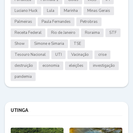
Luciano Huck
Lula
Marinha
Minas Gerais
Palmeiras
Paula Fernandes
Petrobras
Receita Federal
Rio de Janeiro
Roraima
STF
Show
Simone e Simaria
TSE
Tesouro Nacional
UTI
Vacinação
crise
destruição
economia
eleições
investigação
pandemia
UTINGA