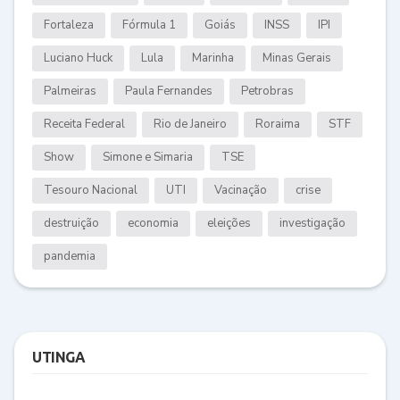
Fortaleza
Fórmula 1
Goiás
INSS
IPI
Luciano Huck
Lula
Marinha
Minas Gerais
Palmeiras
Paula Fernandes
Petrobras
Receita Federal
Rio de Janeiro
Roraima
STF
Show
Simone e Simaria
TSE
Tesouro Nacional
UTI
Vacinação
crise
destruição
economia
eleições
investigação
pandemia
UTINGA