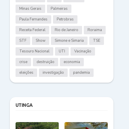
Minas Gerais
Palmeiras
Paula Fernandes
Petrobras
Receita Federal
Rio de Janeiro
Roraima
STF
Show
Simone e Simaria
TSE
Tesouro Nacional
UTI
Vacinação
crise
destruição
economia
eleições
investigação
pandemia
UTINGA