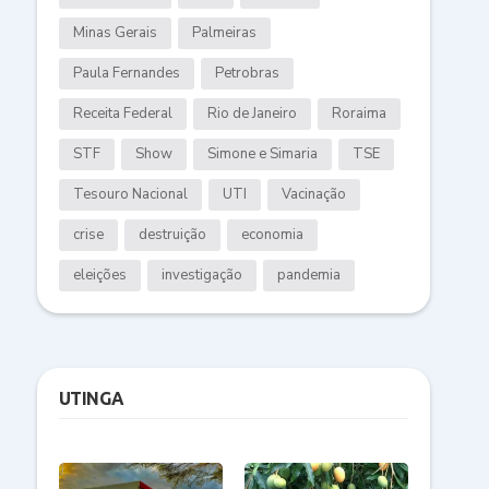
Minas Gerais
Palmeiras
Paula Fernandes
Petrobras
Receita Federal
Rio de Janeiro
Roraima
STF
Show
Simone e Simaria
TSE
Tesouro Nacional
UTI
Vacinação
crise
destruição
economia
eleições
investigação
pandemia
UTINGA