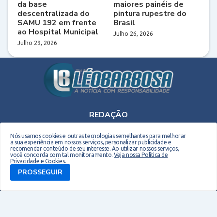
da base
maiores painéis de
descentralizada do
pintura rupestre do
SAMU 192 em frente
Brasil
ao Hospital Municipal
Julho 26, 2026
Julho 29, 2026
REDAÇÃO
Telefone: (75) 9 9990-2708 - E-mail: leobarbosaoriginal@gmail.com
Nós usamos cookies e outras tecnologias semelhantes para melhorar
a sua experiência em nossos serviços, personalizar publicidade e
recomendar conteúdo de seu interesse. Ao utilizar nossos serviços,
você concorda com tal monitoramento.
Veja nossa Política de
Privacidade e Cookies
.
PROSSEGUIR
Copyright © 2026 EM Webdesign. Todos os direitos reservados. Desenvolvido por -
Everton Meneses
Biografia do Site
Quem sou
Contato