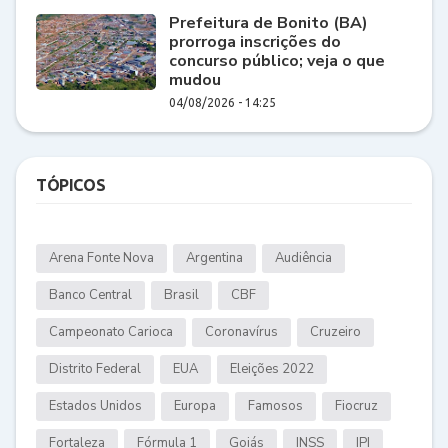
Prefeitura de Bonito (BA)
prorroga inscrições do
concurso público; veja o que
mudou
04/08/2026 - 14:25
TÓPICOS
Arena Fonte Nova
Argentina
Audiência
Banco Central
Brasil
CBF
Campeonato Carioca
Coronavírus
Cruzeiro
Distrito Federal
EUA
Eleições 2022
Estados Unidos
Europa
Famosos
Fiocruz
Fortaleza
Fórmula 1
Goiás
INSS
IPI