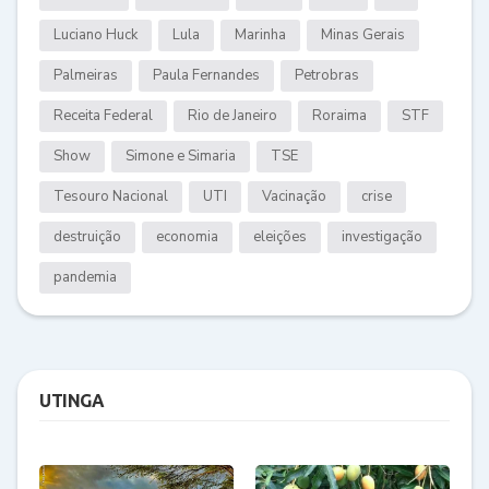
Luciano Huck
Lula
Marinha
Minas Gerais
Palmeiras
Paula Fernandes
Petrobras
Receita Federal
Rio de Janeiro
Roraima
STF
Show
Simone e Simaria
TSE
Tesouro Nacional
UTI
Vacinação
crise
destruição
economia
eleições
investigação
pandemia
UTINGA