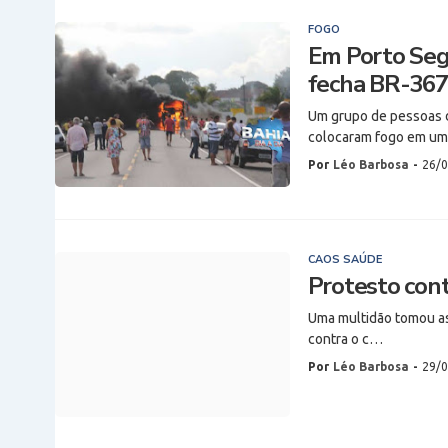
FOGO
Em Porto Seg
fecha BR-367 
Um grupo de pessoas do
colocaram fogo em u
Por
Léo Barbosa
-
26/0
CAOS SAÚDE
Protesto cont
Uma multidão tomou as r
contra o c…
Por
Léo Barbosa
-
29/0