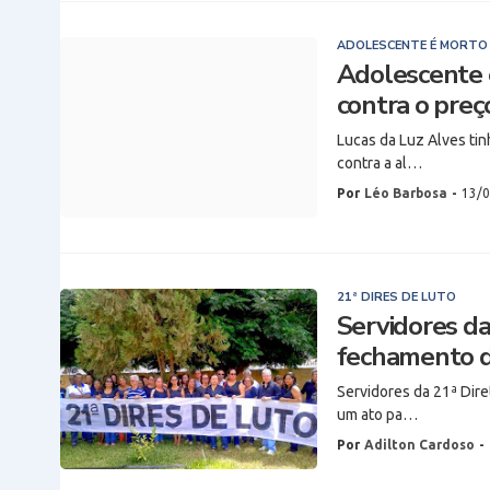
ADOLESCENTE É MORTO
Adolescente é
contra o preç
Lucas da Luz Alves tin
contra a al…
Por
Léo Barbosa
-
13/0
21ª DIRES DE LUTO
Servidores da
fechamento d
Servidores da 21ª Dire
um ato pa…
Por
Adilton Cardoso
-