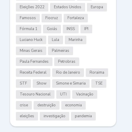
Eleições 2022
Estados Unidos
Europa
Famosos
Fiocruz
Fortaleza
Fórmula 1
Goiás
INSS
IPI
Luciano Huck
Lula
Marinha
Minas Gerais
Palmeiras
Paula Fernandes
Petrobras
Receita Federal
Rio de Janeiro
Roraima
STF
Show
Simone e Simaria
TSE
Tesouro Nacional
UTI
Vacinação
crise
destruição
economia
eleições
investigação
pandemia