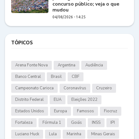
concurso público; veja o que
mudou
04/08/2026 - 14:25
TÓPICOS
Arena Fonte Nova
Argentina
Audiência
Banco Central
Brasil
CBF
Campeonato Carioca
Coronavírus
Cruzeiro
Distrito Federal
EUA
Eleições 2022
Estados Unidos
Europa
Famosos
Fiocruz
Fortaleza
Fórmula 1
Goiás
INSS
IPI
Luciano Huck
Lula
Marinha
Minas Gerais