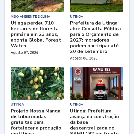
MEIO AMBIENTE E CLIMA
UTINGA
Utinga perdeu 710
Prefeitura de Utinga
hectares de floresta
abre Consulta Pública
primária em 23 anos,
para o Orçamento de
aponta Global Forest
2027; moradores
Watch
podem participar até
20 de setembro
Agosto 07, 2026
Agosto 06, 2026
UTINGA
UTINGA
Projeto Nossa Manga
Utinga: Prefeitura
distribui mudas
avança na construção
gratuitas para
da base
fortalecer a produção
descentralizada do
em Utinga
SAMU 192 em frente