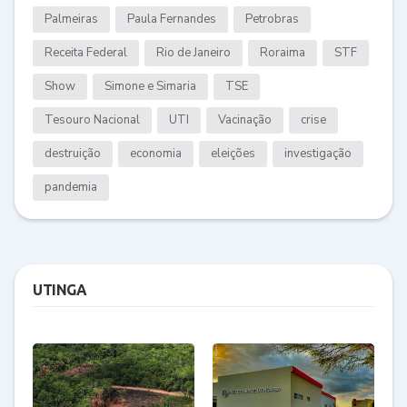
Palmeiras
Paula Fernandes
Petrobras
Receita Federal
Rio de Janeiro
Roraima
STF
Show
Simone e Simaria
TSE
Tesouro Nacional
UTI
Vacinação
crise
destruição
economia
eleições
investigação
pandemia
UTINGA